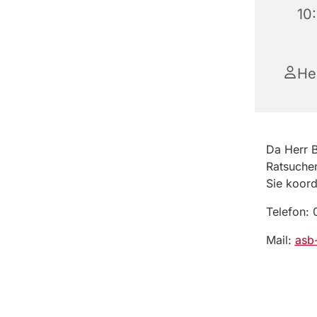
10
He
Da Herr B
Ratsuche
Sie koord
Telefon:
Mail:
asb