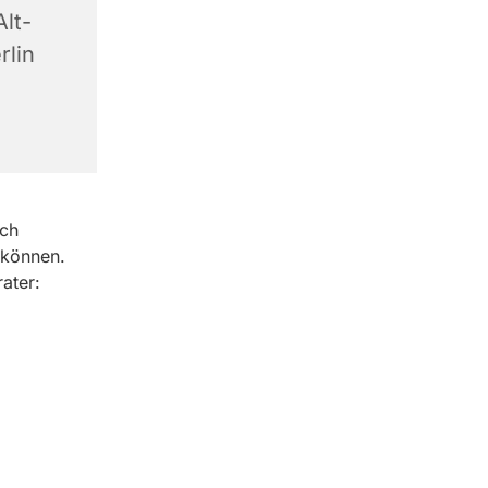
lt-
rlin
ich
 können.
ater: