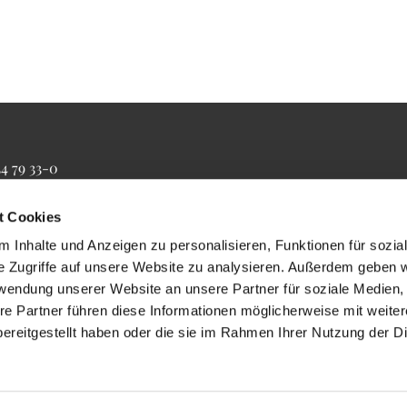
34 79 33-0
4 79 33-20
farrbuero@maertyrer-von-berlin.de
t Cookies
 Inhalte und Anzeigen zu personalisieren, Funktionen für sozia
e Zugriffe auf unsere Website zu analysieren. Außerdem geben w
rwendung unserer Website an unsere Partner für soziale Medien
re Partner führen diese Informationen möglicherweise mit weite
ereitgestellt haben oder die sie im Rahmen Ihrer Nutzung der D
Impressum
Datenschutzerklärung
ChurchDesk-Login