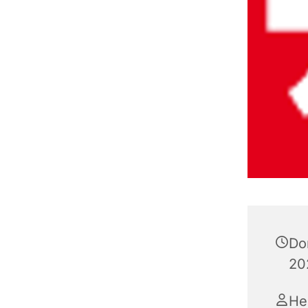
Do
20
He