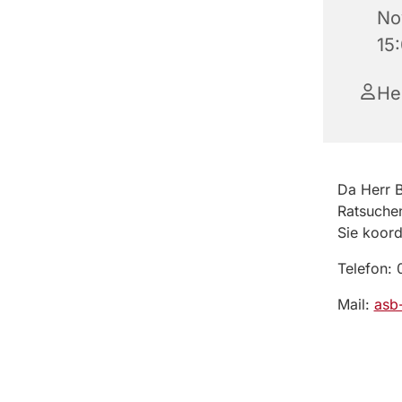
No
15
He
Da Herr B
Ratsuche
Sie koord
Telefon:
Mail:
asb