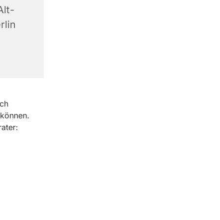
lt-
rlin
ich
 können.
ater: