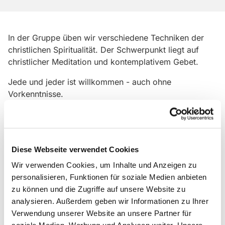
In der Gruppe üben wir verschiedene Techniken der
christlichen Spiritualität. Der Schwerpunkt liegt auf
christlicher Meditation und kontemplativem Gebet.
Jede und jeder ist willkommen - auch ohne
Vorkenntnisse.
Falls Sie einen Gebetsschemel oder ein
Mediationskissen haben, bringen Sie es gerne mit. Hier
sind nur Stühle und Decken zur Verfügung.
Diese Webseite verwendet Cookies
Wir verwenden Cookies, um Inhalte und Anzeigen zu
personalisieren, Funktionen für soziale Medien anbieten
Melden Sie sich bei Interesse und Fragen gerne unter
zu können und die Zugriffe auf unsere Website zu
magdalena.kiess@erzbistumberlin.de
analysieren. Außerdem geben wir Informationen zu Ihrer
Verwendung unserer Website an unsere Partner für