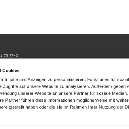
34 79 33-0
4 79 33-20
farrbuero@maertyrer-von-berlin.de
t Cookies
 Inhalte und Anzeigen zu personalisieren, Funktionen für sozia
e Zugriffe auf unsere Website zu analysieren. Außerdem geben w
rwendung unserer Website an unsere Partner für soziale Medien
re Partner führen diese Informationen möglicherweise mit weite
ereitgestellt haben oder die sie im Rahmen Ihrer Nutzung der D
Impressum
Datenschutzerklärung
ChurchDesk-Login