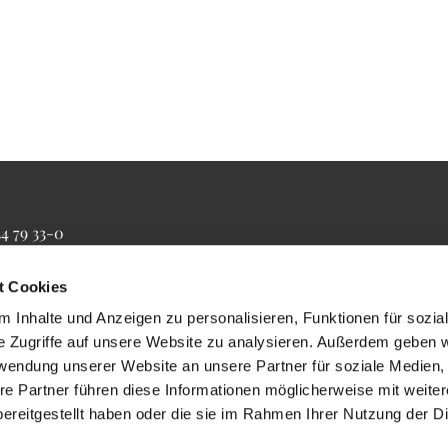
34 79 33-0
4 79 33-20
farrbuero@maertyrer-von-berlin.de
t Cookies
 Inhalte und Anzeigen zu personalisieren, Funktionen für sozia
e Zugriffe auf unsere Website zu analysieren. Außerdem geben w
rwendung unserer Website an unsere Partner für soziale Medien
re Partner führen diese Informationen möglicherweise mit weite
ereitgestellt haben oder die sie im Rahmen Ihrer Nutzung der D
Impressum
Datenschutzerklärung
ChurchDesk-Login