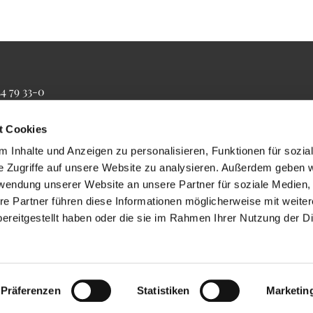
34 79 33-0
4 79 33-20
farrbuero@maertyrer-von-berlin.de
t Cookies
 Inhalte und Anzeigen zu personalisieren, Funktionen für sozia
e Zugriffe auf unsere Website zu analysieren. Außerdem geben w
rwendung unserer Website an unsere Partner für soziale Medien
re Partner führen diese Informationen möglicherweise mit weite
ereitgestellt haben oder die sie im Rahmen Ihrer Nutzung der D
Impressum
Datenschutzerklärung
ChurchDesk-Login
Präferenzen
Statistiken
Marketin