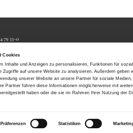
34 79 33-0
4 79 33-20
farrbuero@maertyrer-von-berlin.de
t Cookies
 Inhalte und Anzeigen zu personalisieren, Funktionen für sozia
e Zugriffe auf unsere Website zu analysieren. Außerdem geben w
rwendung unserer Website an unsere Partner für soziale Medien
re Partner führen diese Informationen möglicherweise mit weite
ereitgestellt haben oder die sie im Rahmen Ihrer Nutzung der D
Impressum
Datenschutzerklärung
ChurchDesk-Login
Präferenzen
Statistiken
Marketin