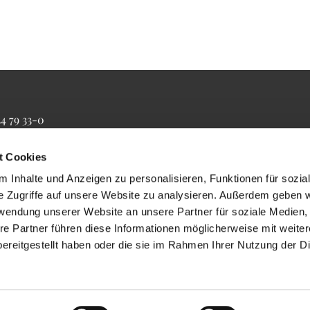
34 79 33-0
4 79 33-20
farrbuero@maertyrer-von-berlin.de
t Cookies
 Inhalte und Anzeigen zu personalisieren, Funktionen für sozia
e Zugriffe auf unsere Website zu analysieren. Außerdem geben w
rwendung unserer Website an unsere Partner für soziale Medien
re Partner führen diese Informationen möglicherweise mit weite
ereitgestellt haben oder die sie im Rahmen Ihrer Nutzung der D
Impressum
Datenschutzerklärung
ChurchDesk-Login