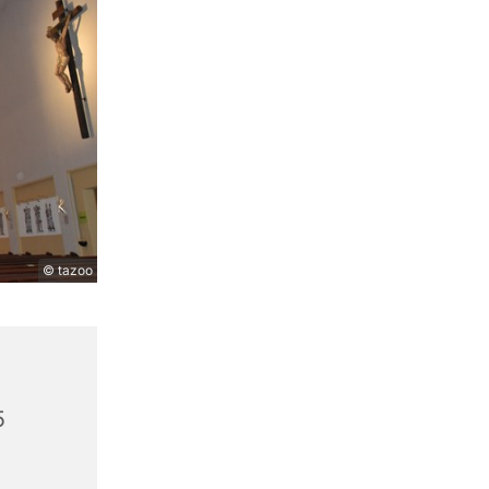
© tazoo
5