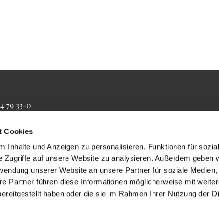
34 79 33-0
4 79 33-20
farrbuero@maertyrer-von-berlin.de
t Cookies
 Inhalte und Anzeigen zu personalisieren, Funktionen für sozia
e Zugriffe auf unsere Website zu analysieren. Außerdem geben w
rwendung unserer Website an unsere Partner für soziale Medien
re Partner führen diese Informationen möglicherweise mit weite
ereitgestellt haben oder die sie im Rahmen Ihrer Nutzung der D
Impressum
Datenschutzerklärung
ChurchDesk-Login