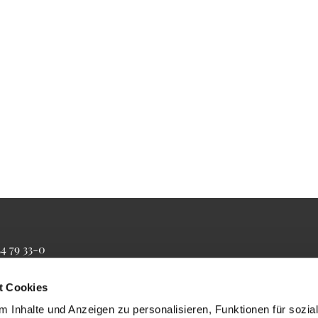
34 79 33-0
4 79 33-20
farrbuero@maertyrer-von-berlin.de
t Cookies
 Inhalte und Anzeigen zu personalisieren, Funktionen für sozia