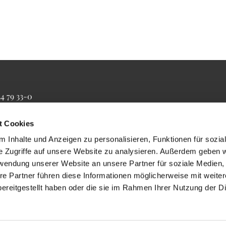
34 79 33-0
4 79 33-20
farrbuero@maertyrer-von-berlin.de
t Cookies
 Inhalte und Anzeigen zu personalisieren, Funktionen für sozia
e Zugriffe auf unsere Website zu analysieren. Außerdem geben w
rwendung unserer Website an unsere Partner für soziale Medien
re Partner führen diese Informationen möglicherweise mit weite
ereitgestellt haben oder die sie im Rahmen Ihrer Nutzung der D
Impressum
Datenschutzerklärung
ChurchDesk-Login