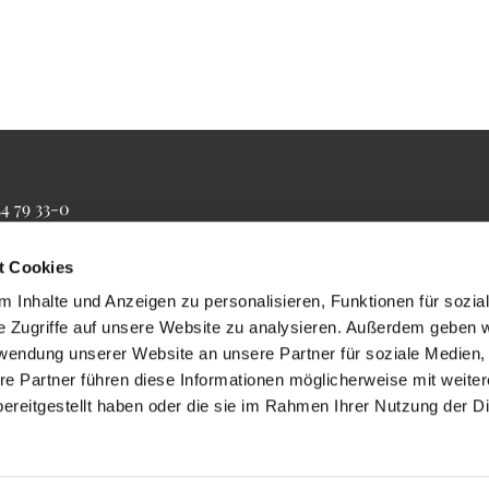
34 79 33-0
4 79 33-20
farrbuero@maertyrer-von-berlin.de
t Cookies
 Inhalte und Anzeigen zu personalisieren, Funktionen für sozia
e Zugriffe auf unsere Website zu analysieren. Außerdem geben w
rwendung unserer Website an unsere Partner für soziale Medien
re Partner führen diese Informationen möglicherweise mit weite
ereitgestellt haben oder die sie im Rahmen Ihrer Nutzung der D
Impressum
Datenschutzerklärung
ChurchDesk-Login