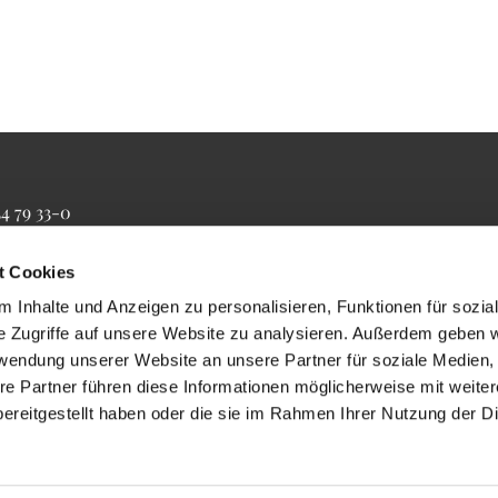
34 79 33-0
4 79 33-20
farrbuero@maertyrer-von-berlin.de
t Cookies
 Inhalte und Anzeigen zu personalisieren, Funktionen für sozia
e Zugriffe auf unsere Website zu analysieren. Außerdem geben w
rwendung unserer Website an unsere Partner für soziale Medien
re Partner führen diese Informationen möglicherweise mit weite
ereitgestellt haben oder die sie im Rahmen Ihrer Nutzung der D
Impressum
Datenschutzerklärung
ChurchDesk-Login