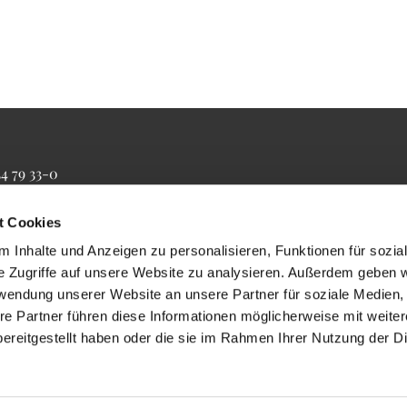
34 79 33-0
4 79 33-20
farrbuero@maertyrer-von-berlin.de
t Cookies
 Inhalte und Anzeigen zu personalisieren, Funktionen für sozia
e Zugriffe auf unsere Website zu analysieren. Außerdem geben w
rwendung unserer Website an unsere Partner für soziale Medien
re Partner führen diese Informationen möglicherweise mit weite
ereitgestellt haben oder die sie im Rahmen Ihrer Nutzung der D
Impressum
Datenschutzerklärung
ChurchDesk-Login