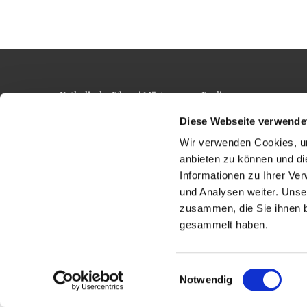
Katholische Pfarrei Märtyrer von Berlin
Telefon:
Alt-Lietzow 23
Telefax: 3
Diese Webseite verwende
10587 Berlin
Email: p
Wir verwenden Cookies, um
anbieten zu können und di
Informationen zu Ihrer Ve
und Analysen weiter. Unse
zusammen, die Sie ihnen b
gesammelt haben.
Einwilligungsauswahl
Notwendig