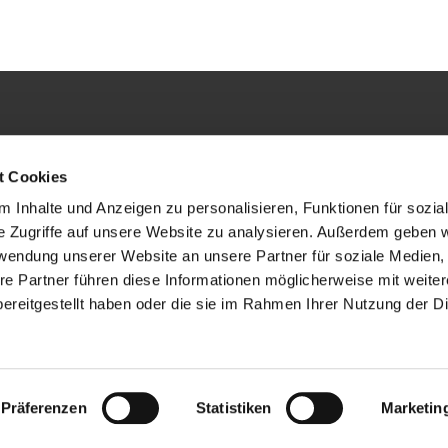
34 79 33-0
4 79 33-20
t Cookies
farrbuero@maertyrer-von-berlin.de
 Inhalte und Anzeigen zu personalisieren, Funktionen für sozia
e Zugriffe auf unsere Website zu analysieren. Außerdem geben w
rwendung unserer Website an unsere Partner für soziale Medien
re Partner führen diese Informationen möglicherweise mit weite
ereitgestellt haben oder die sie im Rahmen Ihrer Nutzung der D
ChurchDesk-Login
Präferenzen
Statistiken
Marketin