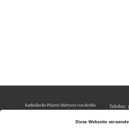
Katholische Pfarrei Märtyrer von Berlin
Telefon:
Alt-Lietzow 23
Telefax: 3
10587 Berlin
Email: p
Diese Webseite verwende