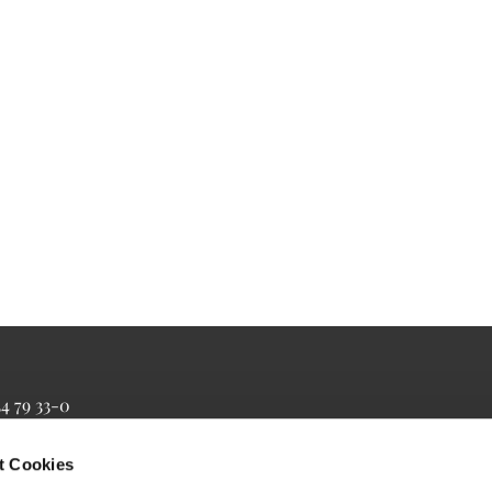
34 79 33-0
4 79 33-20
farrbuero@maertyrer-von-berlin.de
t Cookies