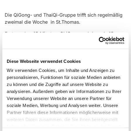
Die QiGong- und ThaiQi-Gruppe trifft sich regelmäßig
zweimal die Woche in St.Thomas.
Erst werden 45 Minuten ChiGong und danach 45
Minuten ThaiChi gemacht. Wer Lust hat kann beides
machen oder nur eins von beiden.
Gäste sind herzlich willkommen!
Diese Webseite verwendet Cookies
Wir verwenden Cookies, um Inhalte und Anzeigen zu
personalisieren, Funktionen für soziale Medien anbieten
zu können und die Zugriffe auf unsere Website zu
analysieren. Außerdem geben wir Informationen zu Ihrer
Verwendung unserer Website an unsere Partner für
soziale Medien, Werbung und Analysen weiter. Unsere
Partner führen diese Informationen möglicherweise mit
weiteren Daten zusammen, die Sie ihnen bereitgestellt
haben oder die sie im Rahmen Ihrer Nutzung der Dienste