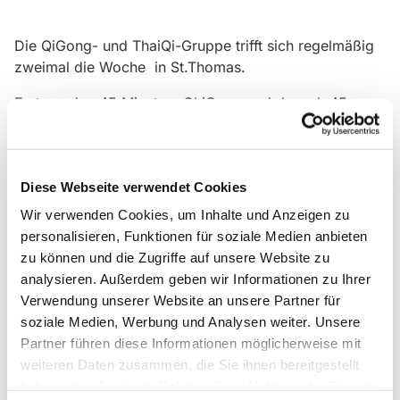
Die QiGong- und ThaiQi-Gruppe trifft sich regelmäßig
zweimal die Woche in St.Thomas.
Erst werden 45 Minuten ChiGong und danach 45
Minuten ThaiChi gemacht. Wer Lust hat kann beides
machen oder nur eins von beiden.
Gäste sind herzlich willkommen!
Diese Webseite verwendet Cookies
Wir verwenden Cookies, um Inhalte und Anzeigen zu
personalisieren, Funktionen für soziale Medien anbieten
zu können und die Zugriffe auf unsere Website zu
analysieren. Außerdem geben wir Informationen zu Ihrer
Verwendung unserer Website an unsere Partner für
soziale Medien, Werbung und Analysen weiter. Unsere
Partner führen diese Informationen möglicherweise mit
weiteren Daten zusammen, die Sie ihnen bereitgestellt
haben oder die sie im Rahmen Ihrer Nutzung der Dienste