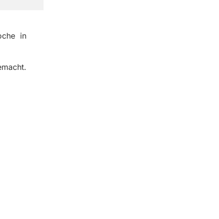
oche in
emacht.