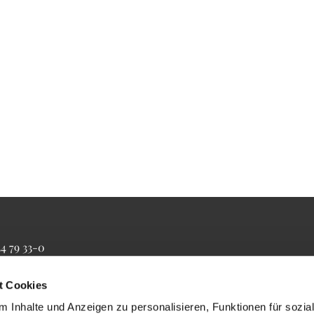
34 79 33-0
4 79 33-20
farrbuero@maertyrer-von-berlin.de
t Cookies
 Inhalte und Anzeigen zu personalisieren, Funktionen für sozia