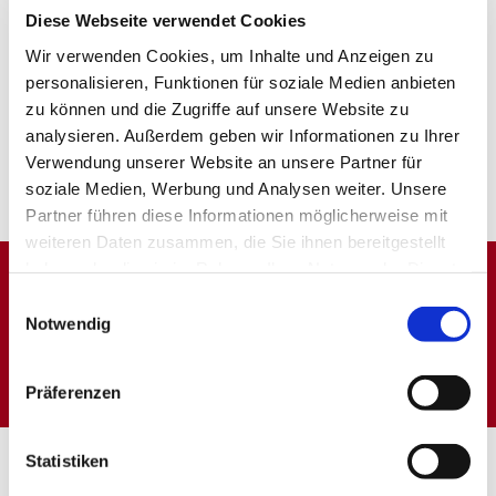
Diese Webseite verwendet Cookies
Uhr einen Spielenachmittag für Erwachsene an.
Wir verwenden Cookies, um Inhalte und Anzeigen zu
Spiele sind vorhanden, können aber auch gerne
personalisieren, Funktionen für soziale Medien anbieten
mitgebracht werden.
zu können und die Zugriffe auf unsere Website zu
analysieren. Außerdem geben wir Informationen zu Ihrer
Jede/r ist willkommen!!
Verwendung unserer Website an unsere Partner für
soziale Medien, Werbung und Analysen weiter. Unsere
Partner führen diese Informationen möglicherweise mit
weiteren Daten zusammen, die Sie ihnen bereitgestellt
haben oder die sie im Rahmen Ihrer Nutzung der Dienste
gesammelt haben.
Einwilligungsauswahl
Dies könnte Sie auch
Notwendig
interessieren
Präferenzen
Statistiken