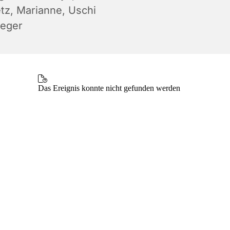
etz, Marianne, Uschi
ieger