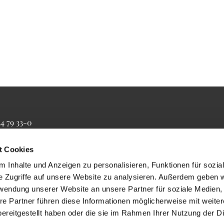
34 79 33-0
4 79 33-20
farrbuero@maertyrer-von-berlin.de
t Cookies
 Inhalte und Anzeigen zu personalisieren, Funktionen für sozia
e Zugriffe auf unsere Website zu analysieren. Außerdem geben w
rwendung unserer Website an unsere Partner für soziale Medien
re Partner führen diese Informationen möglicherweise mit weite
ereitgestellt haben oder die sie im Rahmen Ihrer Nutzung der D
Impressum
Datenschutzerklärung
ChurchDesk-Login