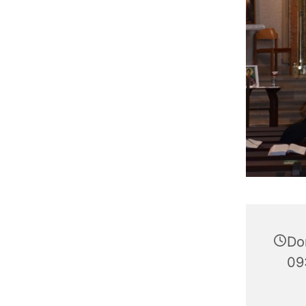
Do
09