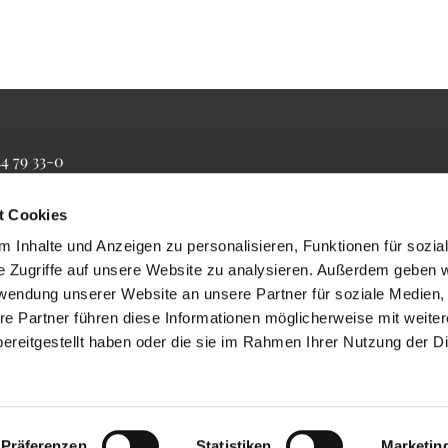
34 79 33-0
4 79 33-20
farrbuero@maertyrer-von-berlin.de
t Cookies
 Inhalte und Anzeigen zu personalisieren, Funktionen für sozia
e Zugriffe auf unsere Website zu analysieren. Außerdem geben w
rwendung unserer Website an unsere Partner für soziale Medien
re Partner führen diese Informationen möglicherweise mit weite
ereitgestellt haben oder die sie im Rahmen Ihrer Nutzung der D
Impressum
Datenschutzerklärung
ChurchDesk-Login
Präferenzen
Statistiken
Marketin