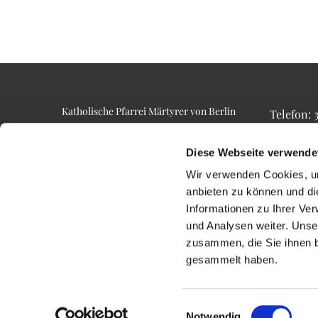
Katholische Pfarrei Märtyrer von Berlin
Telefon:
Alt-Lietzow 23
Telefax: 3
10587 Berlin
Email: p
Diese Webseite verwende
Wir verwenden Cookies, um
anbieten zu können und di
Informationen zu Ihrer Ve
und Analysen weiter. Unse
zusammen, die Sie ihnen b
gesammelt haben.
Einwilligungsauswahl
Notwendig