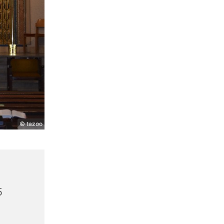
© tazoo
5