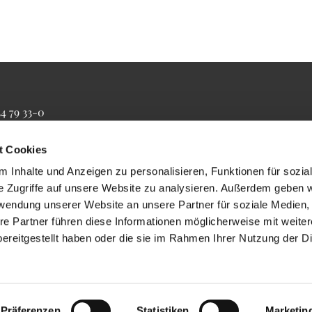
34 79 33-0
4 79 33-20
farrbuero@maertyrer-von-berlin.de
t Cookies
 Inhalte und Anzeigen zu personalisieren, Funktionen für sozia
e Zugriffe auf unsere Website zu analysieren. Außerdem geben w
rwendung unserer Website an unsere Partner für soziale Medien
re Partner führen diese Informationen möglicherweise mit weite
ereitgestellt haben oder die sie im Rahmen Ihrer Nutzung der D
Impressum
Datenschutzerklärung
ChurchDesk-Login
Präferenzen
Statistiken
Marketin