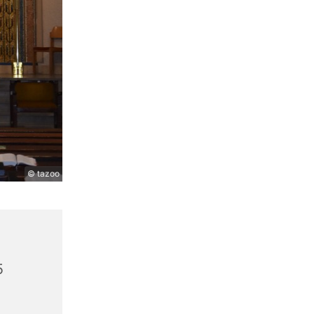
© tazoo
5