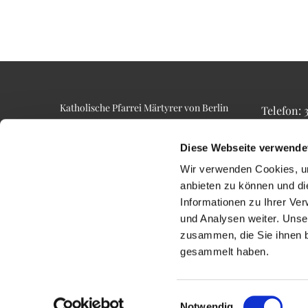
Katholische Pfarrei Märtyrer von Berlin
Telefon:
Alt-Lietzow 23
Telefax: 3
10587 Berlin
Email: p
Diese Webseite verwende
Wir verwenden Cookies, um
anbieten zu können und di
Informationen zu Ihrer Ve
und Analysen weiter. Unse
zusammen, die Sie ihnen b
gesammelt haben.
Einwilligungsauswahl
Notwendig