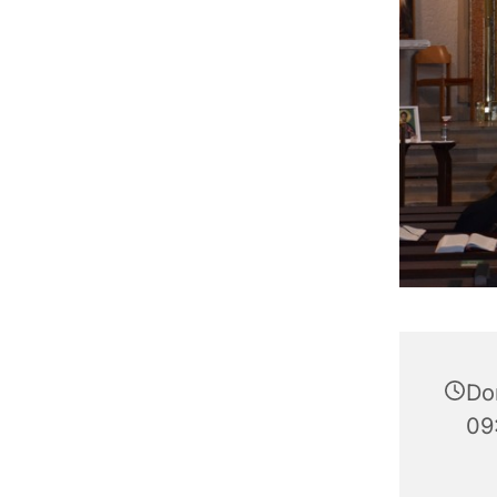
Do
09