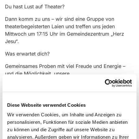
Du hast Lust auf Theater?
Dann komm zu uns – wir sind eine Gruppe von
theaterbegeisterten Laien und treffen uns jeden
Mittwoch um 17:15 Uhr im Gemeindezentrum „Herz
Jesu“.
Was erwartet dich?
Gemeinsames Proben mit viel Freude und Energie –
und die Möglichkeit, unsere
Stücke auf die Bühne zu bringen. Du brauchst keine
Vorerfahrung!
Diese Webseite verwendet Cookies
Ob du schon Theater gespielt hast oder einfach etwas
Neues ausprobieren
Wir verwenden Cookies, um Inhalte und Anzeigen zu
personalisieren, Funktionen für soziale Medien anbieten
möchtest:
zu können und die Zugriffe auf unsere Website zu
analysieren. Außerdem geben wir Informationen zu Ihrer
Bei uns bist du herzlich willkommen!