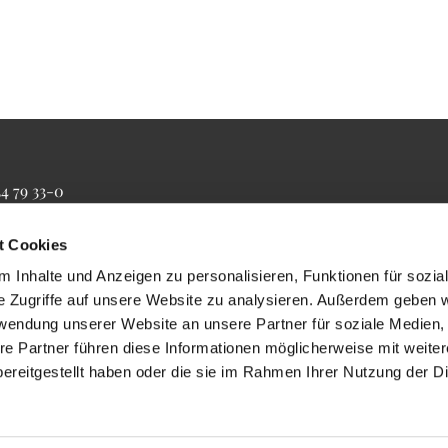
34 79 33-0
4 79 33-20
farrbuero@maertyrer-von-berlin.de
t Cookies
 Inhalte und Anzeigen zu personalisieren, Funktionen für sozia
e Zugriffe auf unsere Website zu analysieren. Außerdem geben w
rwendung unserer Website an unsere Partner für soziale Medien
re Partner führen diese Informationen möglicherweise mit weite
ereitgestellt haben oder die sie im Rahmen Ihrer Nutzung der D
Impressum
Datenschutzerklärung
ChurchDesk-Login