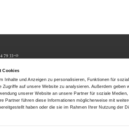
34 79 33-0
4 79 33-20
farrbuero@maertyrer-von-berlin.de
t Cookies
 Inhalte und Anzeigen zu personalisieren, Funktionen für sozia
e Zugriffe auf unsere Website zu analysieren. Außerdem geben w
rwendung unserer Website an unsere Partner für soziale Medien
re Partner führen diese Informationen möglicherweise mit weite
ereitgestellt haben oder die sie im Rahmen Ihrer Nutzung der D
Impressum
Datenschutzerklärung
ChurchDesk-Login