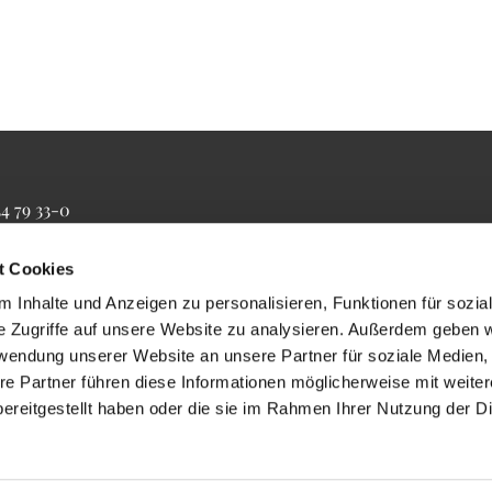
34 79 33-0
4 79 33-20
farrbuero@maertyrer-von-berlin.de
t Cookies
 Inhalte und Anzeigen zu personalisieren, Funktionen für sozia
e Zugriffe auf unsere Website zu analysieren. Außerdem geben w
rwendung unserer Website an unsere Partner für soziale Medien
re Partner führen diese Informationen möglicherweise mit weite
ereitgestellt haben oder die sie im Rahmen Ihrer Nutzung der D
Impressum
Datenschutzerklärung
ChurchDesk-Login