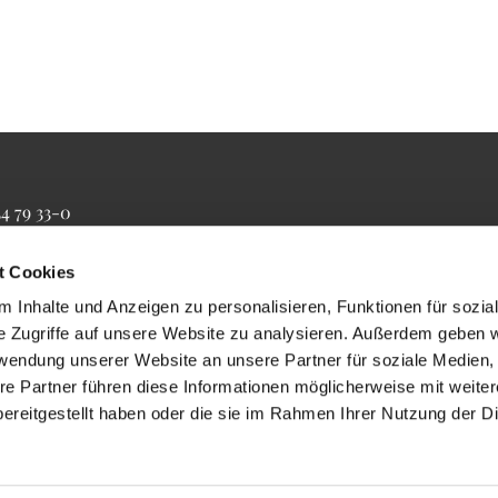
34 79 33-0
4 79 33-20
farrbuero@maertyrer-von-berlin.de
t Cookies
 Inhalte und Anzeigen zu personalisieren, Funktionen für sozia
e Zugriffe auf unsere Website zu analysieren. Außerdem geben w
rwendung unserer Website an unsere Partner für soziale Medien
re Partner führen diese Informationen möglicherweise mit weite
ereitgestellt haben oder die sie im Rahmen Ihrer Nutzung der D
Impressum
Datenschutzerklärung
ChurchDesk-Login