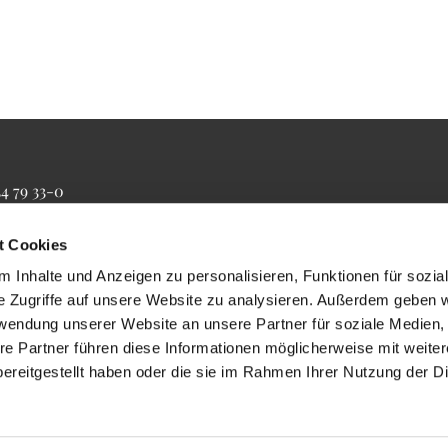
34 79 33-0
4 79 33-20
farrbuero@maertyrer-von-berlin.de
t Cookies
 Inhalte und Anzeigen zu personalisieren, Funktionen für sozia
e Zugriffe auf unsere Website zu analysieren. Außerdem geben w
rwendung unserer Website an unsere Partner für soziale Medien
re Partner führen diese Informationen möglicherweise mit weite
ereitgestellt haben oder die sie im Rahmen Ihrer Nutzung der D
Impressum
Datenschutzerklärung
ChurchDesk-Login