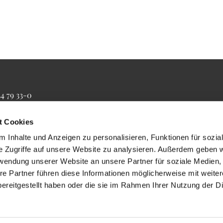
34 79 33-0
4 79 33-20
farrbuero@maertyrer-von-berlin.de
t Cookies
 Inhalte und Anzeigen zu personalisieren, Funktionen für sozia
e Zugriffe auf unsere Website zu analysieren. Außerdem geben w
rwendung unserer Website an unsere Partner für soziale Medien
re Partner führen diese Informationen möglicherweise mit weite
ereitgestellt haben oder die sie im Rahmen Ihrer Nutzung der D
Impressum
Datenschutzerklärung
ChurchDesk-Login