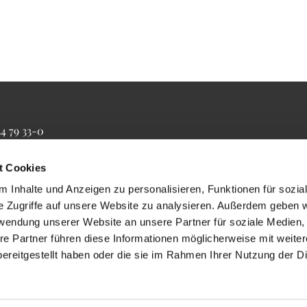
34 79 33-0
4 79 33-20
farrbuero@maertyrer-von-berlin.de
t Cookies
 Inhalte und Anzeigen zu personalisieren, Funktionen für sozia
e Zugriffe auf unsere Website zu analysieren. Außerdem geben w
rwendung unserer Website an unsere Partner für soziale Medien
re Partner führen diese Informationen möglicherweise mit weite
ereitgestellt haben oder die sie im Rahmen Ihrer Nutzung der D
Impressum
Datenschutzerklärung
ChurchDesk-Login