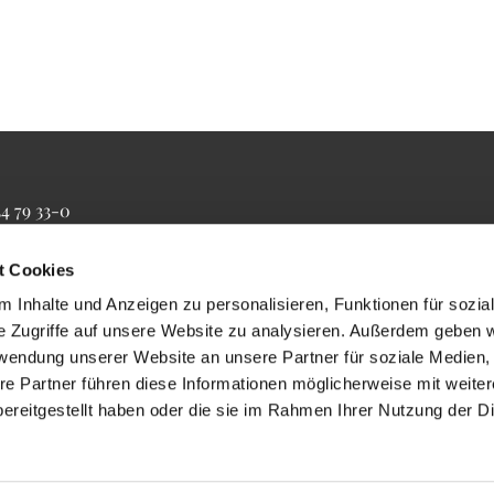
34 79 33-0
4 79 33-20
farrbuero@maertyrer-von-berlin.de
t Cookies
 Inhalte und Anzeigen zu personalisieren, Funktionen für sozia
e Zugriffe auf unsere Website zu analysieren. Außerdem geben w
rwendung unserer Website an unsere Partner für soziale Medien
re Partner führen diese Informationen möglicherweise mit weite
ereitgestellt haben oder die sie im Rahmen Ihrer Nutzung der D
Impressum
Datenschutzerklärung
ChurchDesk-Login