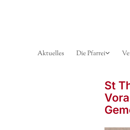
Aktuelles
Die Pfarrei
Ve
St T
Vora
Gem