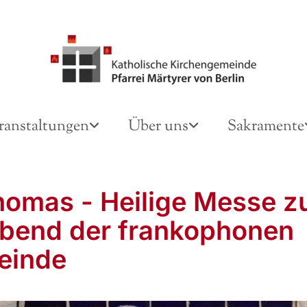
ranstaltungen
Über uns
Sakramente
homas - Heilige Messe 
bend der frankophonen
einde