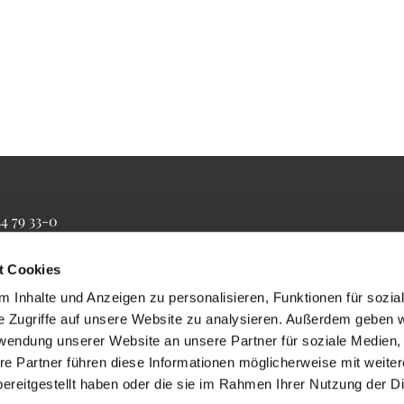
34 79 33-0
4 79 33-20
farrbuero@maertyrer-von-berlin.de
t Cookies
 Inhalte und Anzeigen zu personalisieren, Funktionen für sozia
e Zugriffe auf unsere Website zu analysieren. Außerdem geben w
rwendung unserer Website an unsere Partner für soziale Medien
re Partner führen diese Informationen möglicherweise mit weite
ereitgestellt haben oder die sie im Rahmen Ihrer Nutzung der D
Impressum
Datenschutzerklärung
ChurchDesk-Login