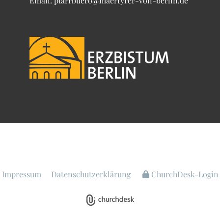
Email: pfarrbuero@maertyrer-von-berlin.de
Impressum
Datenschutzerklärung
ChurchDesk-Login