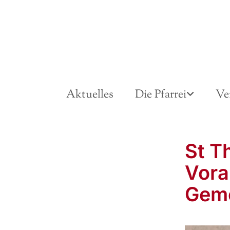
Aktuelles
Die Pfarrei
Ve
St T
Vora
Gem