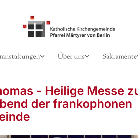
ranstaltungen
Über uns
Sakramente
homas - Heilige Messe 
bend der frankophonen
einde