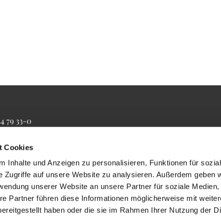
34 79 33-0
4 79 33-20
farrbuero@maertyrer-von-berlin.de
t Cookies
 Inhalte und Anzeigen zu personalisieren, Funktionen für sozia
e Zugriffe auf unsere Website zu analysieren. Außerdem geben w
rwendung unserer Website an unsere Partner für soziale Medien
re Partner führen diese Informationen möglicherweise mit weite
ereitgestellt haben oder die sie im Rahmen Ihrer Nutzung der D
Impressum
Datenschutzerklärung
ChurchDesk-Login