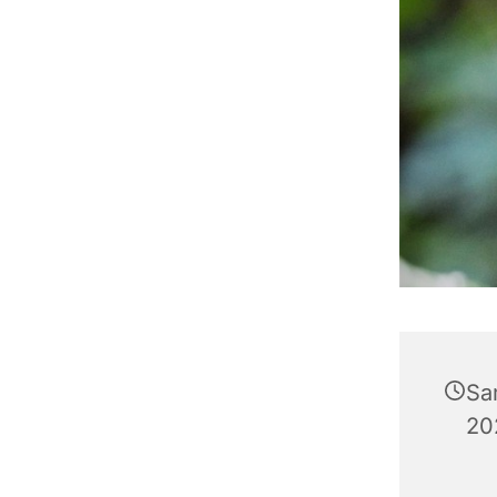
Sa
202