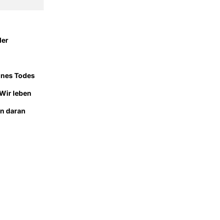
der
ines Todes
Wir leben
en daran