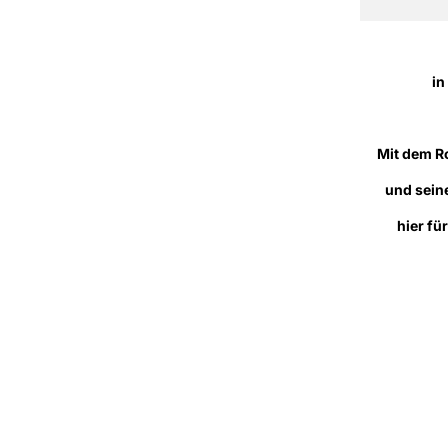
in
Mit dem R
und sein
hier fü