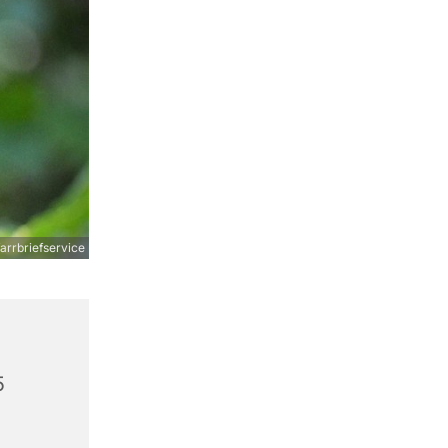
arrbriefservice
5