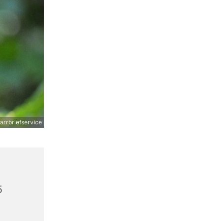
arrbriefservice
5