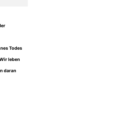
der
ines Todes
Wir leben
en daran