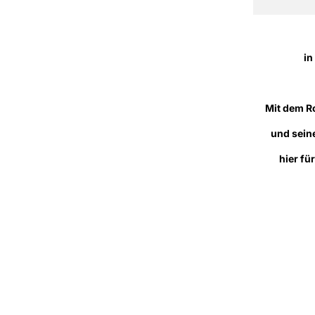
in
Mit dem R
und sein
hier fü